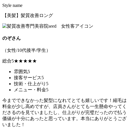
Style name
【美髪】髪質改善ロング
のぞさん
（女性/10代後半/学生）
総合
5
★★★★★
雰囲気
5
接客サービス
5
技術・仕上がり
5
メニュー・料金
5
今までできなかった髪型になれてとても嬉しいです！縮毛は
料金が少し高めですが、店員さんがとても一生懸命やってく
ださるのを見ていましたし、仕上がりが完璧だったので払う
価値が十分にあったと思っています。本当にありがとうござ
いました！