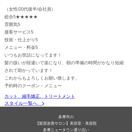
（女性/20代後半/会社員）
総合
5
★★★★★
雰囲気
5
接客サービス
5
技術・仕上がり
5
メニュー・料金
5
いつもお世話になってます！
髪の扱いが段違いで楽になり、朝の準備の時間がかなり短縮
されて助かっています！
これからもよろしくお願い致します。
予約時のクーポン・メニュー
カット、縮毛矯正、トリートメント
スタイル一覧へ
多摩市の
【髪質改善サロン】美容室・美容院
多摩ニュータウン通り沿い