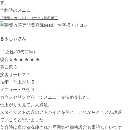
す。
予約時のメニュー
『艶髪』カット+ココナッツ縮毛矯正
きゃしぃさん
（ 女性/30代前半）
総合
5
★ ★ ★ ★ ★
雰囲気
3
接客サービス
4
技術・仕上がり
5
メニュー・料金
4
カウンセリングをしてメニューを決めました。
仕上がりを見て、大満足。
スタイリストの方のアドバイスを信じ、これからとことん改善し
ていこうと思いました。
美容院は寛げる洗練された雰囲気や価格設定も重視したいです