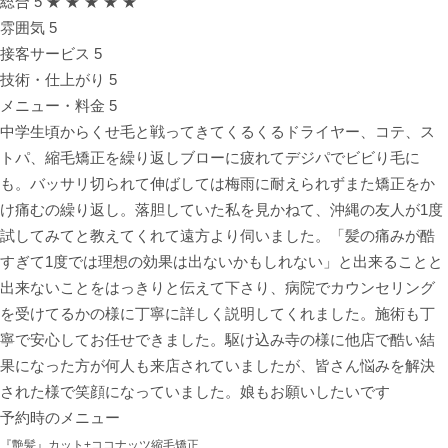
総合
5
★ ★ ★ ★ ★
雰囲気
5
接客サービス
5
技術・仕上がり
5
メニュー・料金
5
中学生頃からくせ毛と戦ってきてくるくるドライヤー、コテ、ス
トパ、縮毛矯正を繰り返しブローに疲れてデジパでビビり毛に
も。バッサリ切られて伸ばしては梅雨に耐えられずまた矯正をか
け痛むの繰り返し。落胆していた私を見かねて、沖縄の友人が1度
試してみてと教えてくれて遠方より伺いました。「髪の痛みが酷
すぎて1度では理想の効果は出ないかもしれない」と出来ることと
出来ないことをはっきりと伝えて下さり、病院でカウンセリング
を受けてるかの様に丁寧に詳しく説明してくれました。施術も丁
寧で安心してお任せできました。駆け込み寺の様に他店で酷い結
果になった方が何人も来店されていましたが、皆さん悩みを解決
された様で笑顔になっていました。娘もお願いしたいです
予約時のメニュー
『艶髪』カット+ココナッツ縮毛矯正