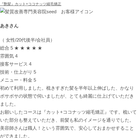
『艶髪』カット+ココナッツ縮毛矯正
あきさん
（ 女性/20代後半/会社員）
総合
5
★ ★ ★ ★ ★
雰囲気
4
接客サービス
4
技術・仕上がり
5
メニュー・料金
5
初めて利用しました。梳きすぎた髪を半年以上伸ばした、かなり
ボサボサの状態で伺いましたが、とても綺麗に仕上げていただき
ました。
お願いしたコースは『カット+ココナッツ縮毛矯正』です。梳いて
いた部分も整えていただき、前髪も私のイメージを通りでした。
美容師さんは職人！という雰囲気で、安心しておまかせすること
ができました。