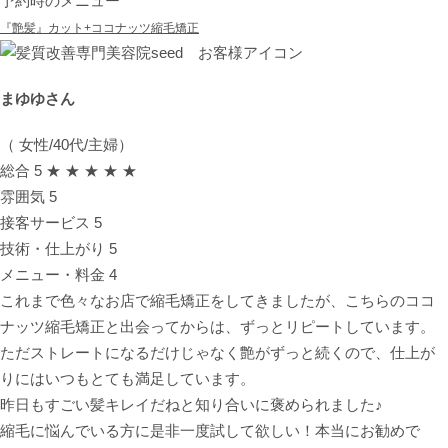
予約時のメニュー
『艶髪』カット+ココナッツ縮毛矯正
まゆゆさん
（ 女性/40代/主婦）
総合
5
★ ★ ★ ★ ★
雰囲気
5
接客サービス
5
技術・仕上がり
5
メニュー・料金
4
これまで色々なお店で縮毛矯正をしてきましたが、こちらのココ
ナッツ縮毛矯正と出会ってからは、ずっとリピートしています。
ただストレートになるだけじゃなく艶がずっと続くので、仕上が
りにはいつもとても満足しています。
昨日もすごい髪キレイだねと知り合いに褒められました♪
縮毛に悩んでいる方に是非一度試して欲しい！本当にお勧めで