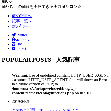
揃い♪
価格以上の価値を実感できる実力派サロン☆
前の記事へ
記事一覧へ
次の記事へ
Twitter
Facebook
Line
Pocket
POPULAR POSTS
- 人気記事 -
Warning
: Use of undefined constant HTTP_USER_AGENT
- assumed 'HTTP_USER_AGENT' (this will throw an Error
in a future version of PHP) in
/home/users/2/uriup/web/seed/blog/wp-
content/themes/weblog/functions.php
on line
106
2019/04/21
＊SNSで話題 オージュアって何？＊