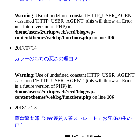
Warning
: Use of undefined constant HTTP_USER_AGENT
- assumed 'HTTP_USER_AGENT' (this will throw an Error
in a future version of PHP) in
/home/users/2/uriup/web/seed/blog/wp-
content/themes/weblog/functions.php
on line
106
2017/07/14
カラーのもちの悪さの理由２
Warning
: Use of undefined constant HTTP_USER_AGENT
- assumed 'HTTP_USER_AGENT' (this will throw an Error
in a future version of PHP) in
/home/users/2/uriup/web/seed/blog/wp-
content/themes/weblog/functions.php
on line
106
2018/12/18
藤倉龍太郎『Seed髪質改善ストレート』お客様の生の
声１