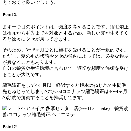
えておくと良いで
しょう。
Point１
まず一つ目のポイントは、頻度を考えることです。
縮毛矯正
は根元から毛先までを対象とするため、
新しい髪が生えてく
ると徐々にクセが戻ってきます。
そのため、
3〜6ヶ月ごとに施術を受けることが一般的です。
ただし、
髪の毛の状態やクセの強さによっては、
必要な頻度
が異なることもあります。
自分の髪質や生活環境に合わせて、
適切な頻度で施術を受け
ることが大切です。
縮毛矯正をして4ヶ月以上経過すると根本のねじれで中間毛
先もね
じってしまうのでseedココナッツ縮毛矯正は3〜
4ヶ月
の頻度で施術することを推奨してます。
Point２