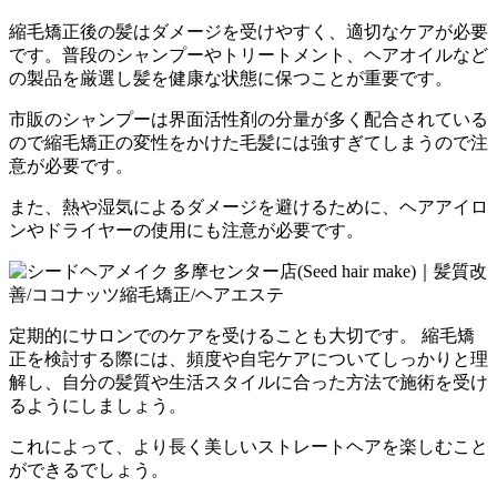
縮毛矯正後の髪はダメージを受けやすく、適切なケアが必要
です。
普段のシャンプーやトリートメント、
ヘアオイルなど
の製品を厳選し髪を健康な状態に保つことが重要で
す。
市販のシャンプーは界面活性剤の分量が多く配合されている
ので縮
毛矯正の変性をかけた毛髪には強すぎてしまうので注
意が必要です
。
また、熱や湿気によるダメージを避けるために、
ヘアアイロ
ンやドライヤーの使用にも注意が必要です。
定期的にサロンでのケアを受けることも大切です。 縮毛矯
正を検討する際には、
頻度や自宅ケアについてしっかりと理
解し、
自分の髪質や生活スタイルに合った方法で施術を受け
るようにしま
しょう。
これによって、
より長く美しいストレートヘアを楽しむこと
ができるでしょう。