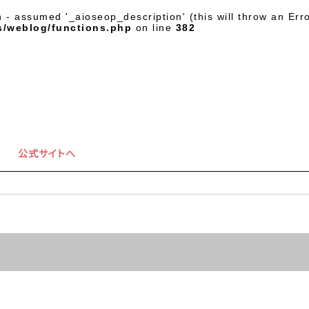
- assumed '_aioseop_description' (this will throw an Erro
s/weblog/functions.php
on line
382
公式サイトへ