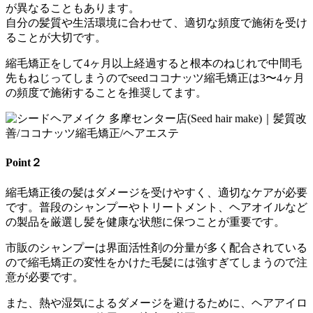
が異なることもあります。
自分の髪質や生活環境に合わせて、
適切な頻度で施術を受け
ることが大切です。
縮毛矯正をして4ヶ月以上経過すると根本のねじれで中間毛
先もね
じってしまうのでseedココナッツ縮毛矯正は3〜
4ヶ月
の頻度で施術することを推奨してます。
Point２
縮毛矯正後の髪はダメージを受けやすく、適切なケアが必要
です。
普段のシャンプーやトリートメント、
ヘアオイルなど
の製品を厳選し髪を健康な状態に保つことが重要で
す。
市販のシャンプーは界面活性剤の分量が多く配合されている
ので縮
毛矯正の変性をかけた毛髪には強すぎてしまうので注
意が必要です
。
また、熱や湿気によるダメージを避けるために、
ヘアアイロ