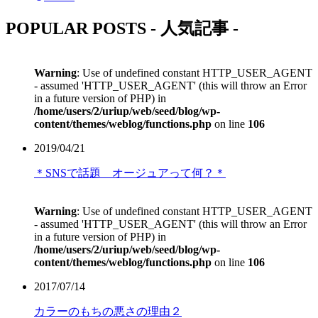
POPULAR POSTS
- 人気記事 -
Warning
: Use of undefined constant HTTP_USER_AGENT
- assumed 'HTTP_USER_AGENT' (this will throw an Error
in a future version of PHP) in
/home/users/2/uriup/web/seed/blog/wp-
content/themes/weblog/functions.php
on line
106
2019/04/21
＊SNSで話題 オージュアって何？＊
Warning
: Use of undefined constant HTTP_USER_AGENT
- assumed 'HTTP_USER_AGENT' (this will throw an Error
in a future version of PHP) in
/home/users/2/uriup/web/seed/blog/wp-
content/themes/weblog/functions.php
on line
106
2017/07/14
カラーのもちの悪さの理由２