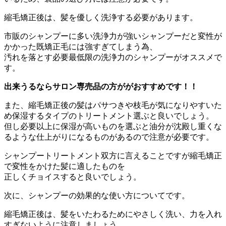
縮毛矯正後は、
髪を優しく洗浄する必要があります。
市販のシャンプーに多い洗浄力が強いシャンプーだと変性が
かかっ
た既矯正毛には強すぎてしまう為、
汚れを落とす必要最低限の洗浄力のシャンプーがオススメで
す。
出来うるならサロン専売品の方ががおすすめです！！
また、
縮毛矯正後の髪はパサつきや枝毛が気になりやすいた
め保湿するタ
イプのトリートメント選ぶと良いでしょう。
但し必要以上に保湿が高いものを選ぶと油分が沈殿し重くな
るよう
な仕上がりになるものがあるので注意が必要です。
シャンプートリートメント双方に言えることですが縮毛矯正
で変性
をかけた髪に適したものを
正しくチョイスすると良いでしょう。
次に、シャンプーの効果的な使い方についてです。
縮毛矯正後は、
髪をいたわるためにやさしく洗い、
力を入れ
すぎないように注意しましょう。