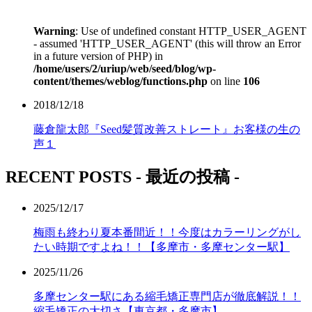
Warning
: Use of undefined constant HTTP_USER_AGENT
- assumed 'HTTP_USER_AGENT' (this will throw an Error
in a future version of PHP) in
/home/users/2/uriup/web/seed/blog/wp-
content/themes/weblog/functions.php
on line
106
2018/12/18
藤倉龍太郎『Seed髪質改善ストレート』お客様の生の
声１
RECENT POSTS
- 最近の投稿 -
2025/12/17
梅雨も終わり夏本番間近！！今度はカラーリングがし
たい時期ですよね！！【多摩市・多摩センター駅】
2025/11/26
多摩センター駅にある縮毛矯正専門店が徹底解説！！
縮毛矯正の大切さ【東京都・多摩市】